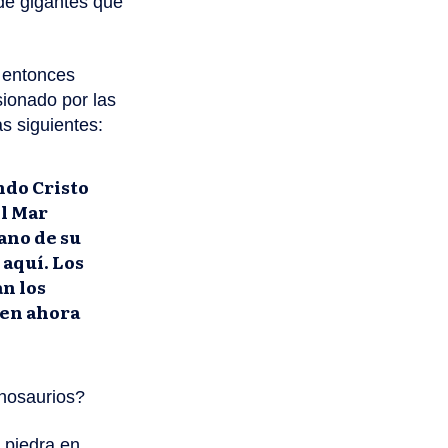
 de gigantes que
l entonces
sionado por las
as siguientes:
ndo Cristo
el Mar
ano de su
 aquí. Los
an los
cen ahora
inosaurios?
 piedra en