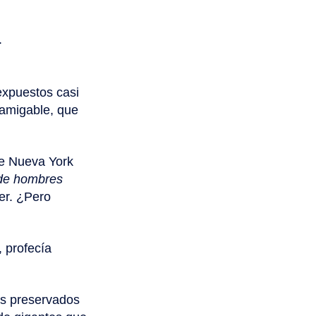
.
expuestos casi
 amigable, que
de Nueva York
 de hombres
er. ¿Pero
, profecía
os preservados