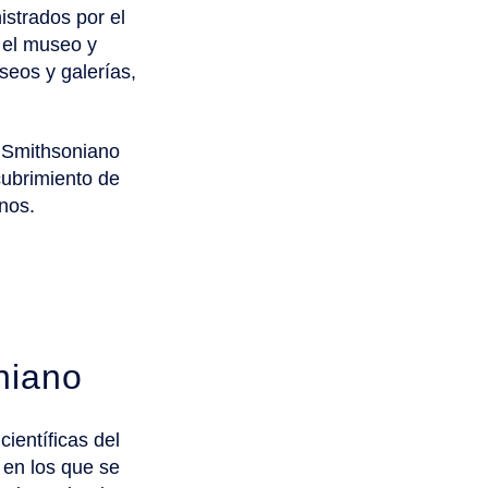
istrados por el
 el museo y
eos y galerías,
l Smithsoniano
cubrimiento de
nos.
niano
ientíficas del
 en los que se