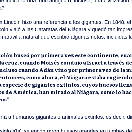
 indicaría una tribu antigua o, incluso, una civilización
ra?
 Lincoln hizo una referencia a los gigantes. En 1848, e
coln viajó a las Cataratas del Niágara y quedó tan impre
aravilla natural que escribió algunas notas, incluidas l
olón buscó por primera vez este continente, cua
la cruz, cuando Moisés condujo a Israel a través d
 incluso cuando Adán vino por primera vez de la m
entonces, como ahora, el Niágara estaba rugiendo
a especie de gigantes extintos, cuyos huesos llen
s de América, han mirado al Niágara, como lo ha
os".
ería a humanos gigantes o animales extintos, es decir, d
l siglo XIX, se encontraron huesos grandes en tumbas de