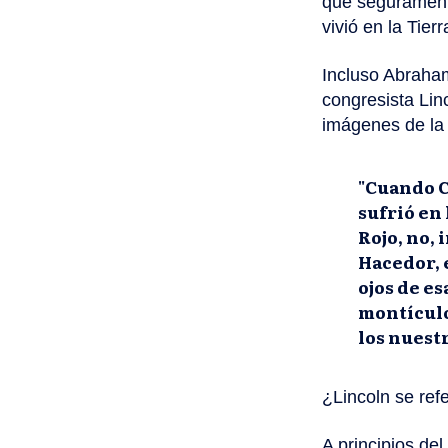
que seguramente
vivió en la Tier
Incluso Abraham
congresista Lin
imágenes de la m
"Cuando C
sufrió en 
Rojo, no,
Hacedor, 
ojos de es
montículo
los nuestr
¿Lincoln se ref
A principios de