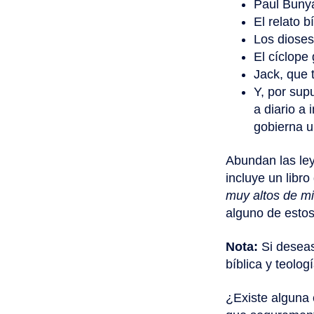
Paul Bunya
El relato b
Los dioses
El cíclope
Jack, que t
Y, por sup
a diario a
gobierna u
Abundan las le
incluye un libr
muy altos de mit
alguno de estos
Nota:
Si deseas
bíblica y teolog
¿Existe alguna