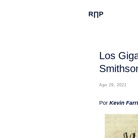
R∏P
Los Giga
Smithso
Ago 29, 2021
Por
Kevin Far