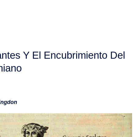
ntes Y El Encubrimiento Del
niano
ringdon