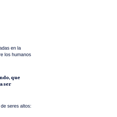
adas en la
ntre los humanos
undo, que
a ser
de seres altos: