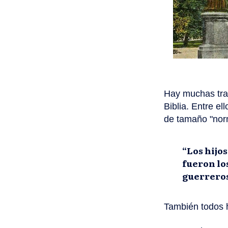
Hay muchas trad
Biblia. Entre el
de tamaño "norm
“Los hijo
fueron los
guerreros
También todos h