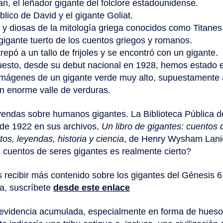
n, el leñador gigante del folclore estadounidense.
íblico de David y el gigante Goliat.
 y diosas de la mitología griega conocidos como Titanes
 gigante tuerto de los cuentos griegos y romanos.
repó a un tallo de frijoles y se encontró con un gigante.
uesto, desde su debut nacional en 1928, hemos estado 
 imágenes de un gigante verde muy alto, supuestamente
n enorme valle de verduras.
yendas sobre humanos gigantes. La Biblioteca Pública 
o de 1922 en sus archivos,
Un libro de gigantes: cuentos
os, leyendas, historia y ciencia
, de Henry Wysham Lani
 cuentos de seres gigantes es realmente cierto?
 recibir más contenido sobre los gigantes del Génesis 6
ía, suscríbete
desde este enlace
 evidencia acumulada, especialmente en forma de hues