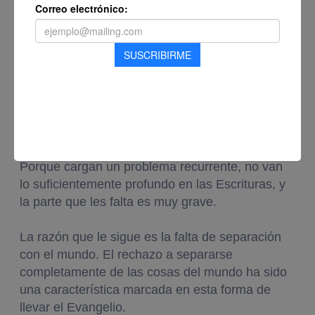
Existen diversas iglesias que se dedican a
compartir enseñanzas de la Biblia usando
medios y métodos modernos. A tales se le
podría llamar,
iglesias neo-evangélicas
. Sus
ministerios alcanzan a varias personas,
evangelizan con emoción y hacen obras sociales
sistemáticas ¿Por qué no unirnos a ellos
entonces?
Porque cargan un problema recurrente, no van
lo suficientemente profundo en las Escrituras, y
la parte que les falta es muy grave.
La razón que le sigue es la falta de separación
con el mundo. El rechazo a separarse
completamente de las cosas del mundo ha sido
una característica marcada en esta forma de
llevar el Evangelio.