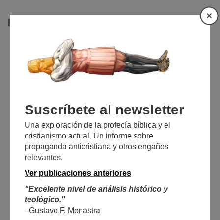
R∏P
El problema con las
iglesias modernas
Abr 23, 2023
Por
Leonardo
M.
// Ritual y Propaganda
№ 56
Estimado lector,