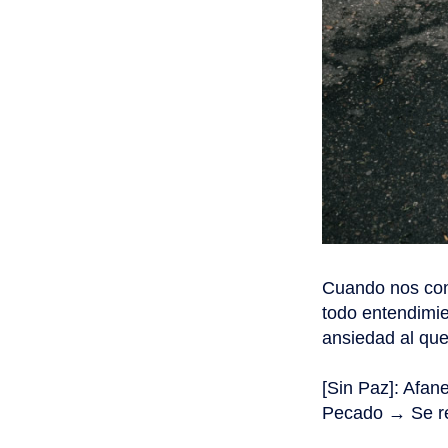
Cuando nos con
todo entendimie
ansiedad al qu
[Sin Paz]: Afa
Pecado → Se rep