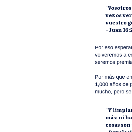
"Vosotros
vez os ver
vuestro g
–Juan 16:
Por eso espera
volveremos a ex
seremos premiad
Por más que en 
1,000 años de 
mucho, pero se 
"Y limpiar
más; ni ha
cosas son 
–Revelaci