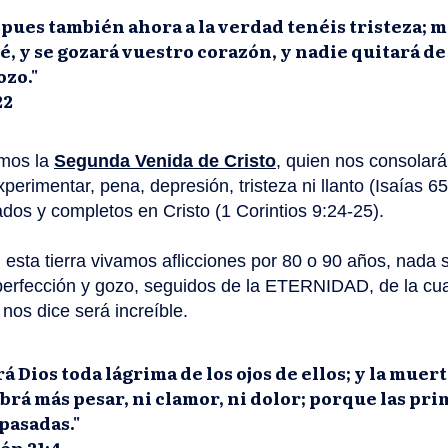
 pues también ahora a la verdad tenéis tristeza; m
é, y se gozará vuestro corazón, y nadie quitará d
ozo."
22
mos la
Segunda Venida de Cristo
, quien nos consolará
perimentar, pena, depresión, tristeza ni llanto (Isaías 6
os y completos en Cristo (1 Corintios 9:24-25).
esta tierra vivamos aflicciones por 80 o 90 años, nada 
perfección y gozo, seguidos de la ETERNIDAD, de la cu
nos dice será increíble.
á Dios toda lágrima de los ojos de ellos; y la muer
brá más pesar, ni clamor, ni dolor; porque las pr
pasadas."
ón 21:4