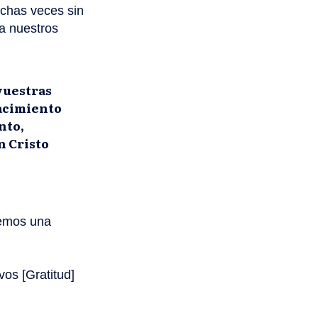
chas veces sin
a nuestros
 vuestras
hacimiento
nto,
n Cristo
nemos una
os [Gratitud]