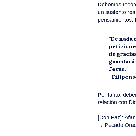
Debemos record
un sustento rea
pensamientos. 
"De nada e
peticione
de gracia
guardará 
Jesús."
–Filipense
Por tanto, debe
relación con Di
[Con Paz]: Afan
→ Pecado Oraci