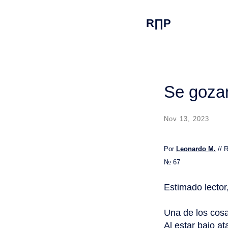
R∏P
Se goza
Nov 13, 2023
Por
Leonardo M.
// 
№ 67
Estimado lector
Una de los cosa
Al estar bajo a