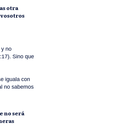
as otra
e vosotros
 y no
5:17). Sino que
se iguala con
al no sabemos
te no será
imeras